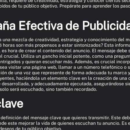
illa, requiere de creatividad, estrategia y conocer ciertos 
 oídos de tu público objetivo. Prepárate para aprender los pa
a Efectiva de Publicid
a una mezcla de creatividad, estrategia y conocimiento del m
 horas son más propensos a estar sintonizados? Esta informa
 es hora de crear el contenido del anuncio. El mensaje debe s
l crucial. Utiliza un gancho inicial potente, como una pregu
ntrigados y quieran escuchar más. Además, es crucial incorpo
sea visitar una página web, llamar a un número telefónico o 
ección de una voz que represente de forma adecuada tu marca 
 oyentes, haciéndola un elemento clave en la creación de un
te desarrollada, y adecuadamente ejecutada, asegurándose sie
 solo será escuchado, sino también recordado.
clave
a definición del mensaje clave que quieres transmitir. Este de
uede este mejorar la vida de quienes escuchan tu anuncio. Es
eseos de tu público objetivo.