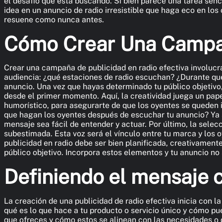
el desafío que está buscando. Si bien parece una tarea senc
idea en un anuncio de radio irresistible que haga eco en los
resuene como nunca antes.
Cómo Crear Una Campañ
Crear una campaña de publicidad en radio efectiva involucr
audiencia: ¿qué estaciones de radio escuchan? ¿Durante qué
anuncio. Una vez que hayas determinado tu público objetivo,
desde el primer momento. Aquí, la creatividad juega un pape
humorístico, para asegurarte de que los oyentes se queden i
que hagan los oyentes después de escuchar tu anuncio? Ya 
mensaje sea fácil de entender y actuar. Por último, la sel
subestimada. Esta voz será el vínculo entre tu marca y los
publicidad en radio debe ser bien planificada, creativamen
público objetivo. Incorpora estos elementos y tu anuncio no
Definiendo el mensaje 
La creación de una publicidad de radio efectiva inicia con l
qué es lo que hace a tu producto o servicio único y cómo p
que ofreces y cómo estos se alinean con las necesidades o d