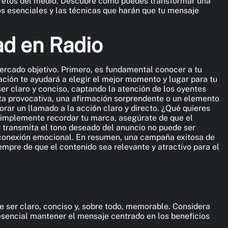
secretos del medio. Descubre cómo puedes transformar una
sos esenciales y las técnicas que harán que tu mensaje
ad en Radio
ercado objetivo. Primero, es fundamental conocer a tu
ción te ayudará a elegir el mejor momento y lugar para tu
er claro y conciso, captando la atención de los oyentes
nta provocativa, una afirmación sorprendente o un elemento
rar un llamado a la acción claro y directo. ¿Qué quieres
simplemente recordar tu marca, asegúrate de que el
y transmita el tono deseado del anuncio no puede ser
a conexión emocional. En resumen, una campaña exitosa de
mpre de que el contenido sea relevante y atractivo para el
be ser claro, conciso y, sobre todo, memorable. Considera
 esencial mantener el mensaje centrado en los beneficios