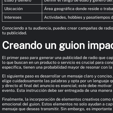
Edad y Género
Definir el rango de edad y género del 
Ubicación
Área geográfica donde reside o trabaj
Intereses
Actividades, hobbies y pasatiempos d
Conociendo a tu audiencia, puedes crear campañas de radio 
tu publicidad.
Creando un guion impa
El primer paso para generar una publicidad de radio que ca
lo que buscan en un producto o servicio es crucial para con
específica, tienen una probabilidad mayor de resonar con la 
El siguiente paso es desarrollar un mensaje claro y conciso. 
elige cuidadosamente las palabras y opta por un lenguaje qu
y directo al final del anuncio es esencial; este debe motivar
evento. Esta instrucción debe ser entregada de una manera 
Finalmente, la incorporación de elementos creativos como 
emocional del guion. Estos elementos no solo ayudan a capt
mensaje que deseas transmitir. Sin embargo, es importante 