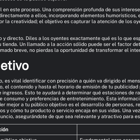
l en este proceso. Una comprensión profunda de sus interese
 directamente a ellos, incorporando elementos humorísticos,
r la creatividad; el objetivo es capturar la atención de los o
o y directo. Diles a los oyentes exactamente qué es lo que e
r tu tienda. Un llamado a la acción sólido puede ser el factor
mado breve, no pierdas la oportunidad de transformar el inter
jetivo
, es vital identificar con precisión a quién va dirigido el men
no, el contenido y hasta el horario de emisión de tu publicida
 ingresos. Esto te ayudará a determinar qué estaciones de r
s de consumo y preferencias de entretenimiento. Esta informac
r mejor a tu público objetivo es el desarrollo de personas, r
íos y cómo tu producto o servicio encaja en sus vidas. Una vez
uncio, asegurándote de que sea relevante y atractivo para es
ción